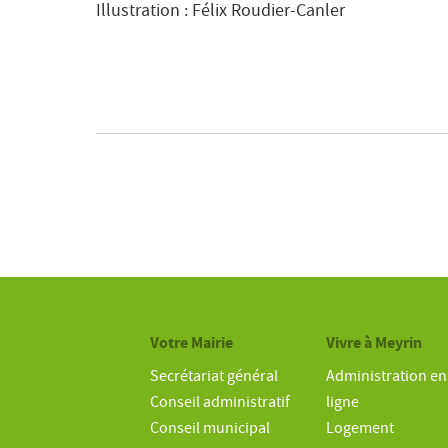
Illustration : Félix Roudier-Canler
Votre Mairie
Vivre à Meyrin
Secrétariat général
Administration en
Conseil administratif
ligne
Conseil municipal
Logement