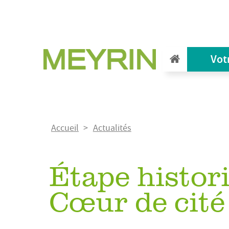
Aller
au
contenu
principal
Vot
Fil
Accueil
Actualités
d'Ariane
Étape histor
Cœur de cité