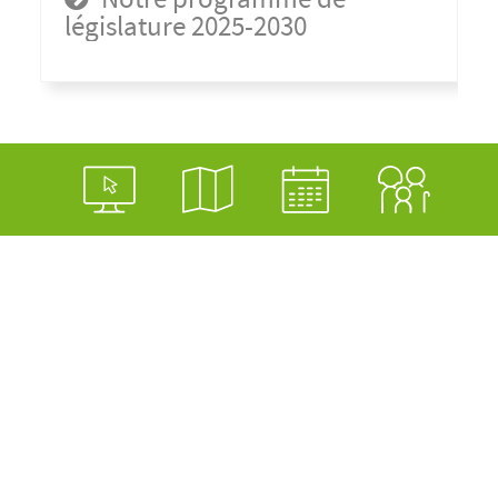
législature 2025-2030
Notre site utilise des cookies pour améliorer votre
expérience utilisateur
Vous acceptez leur utilisation dès lors que vous
cliquerez sur un lien de cette page
En savoir plus
Login