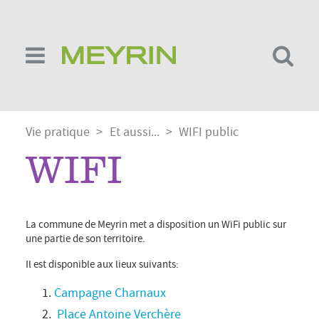
Skip
to
main
content
Breadcrumb
Vie pratique
Et aussi...
WIFI public
WIFI
La commune de Meyrin met a disposition un WiFi public sur
une partie de son territoire.
Il est disponible aux lieux suivants:
Campagne Charnaux
Place Antoine Verchère