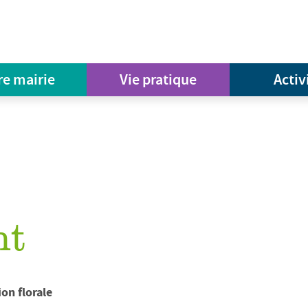
re mairie
Vie pratique
Activ
nt
on florale