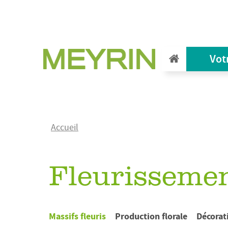
Aller
au
contenu
principal
Vot
Fil
Accueil
d'Ariane
Fleurisseme
Massifs fleuris
Production florale
Décorati