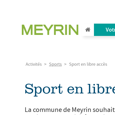
Aller
au
contenu
principal
Vot
Fil
Activités
Sports
Sport en libre accès
d'Ariane
Sport en libr
La commune de Meyrin souhaite o