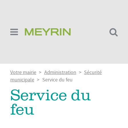
Aller
au
contenu
principal
Fil
Votre mairie
Administration
Sécurité
d'Ariane
municipale
Service du feu
Service du
feu