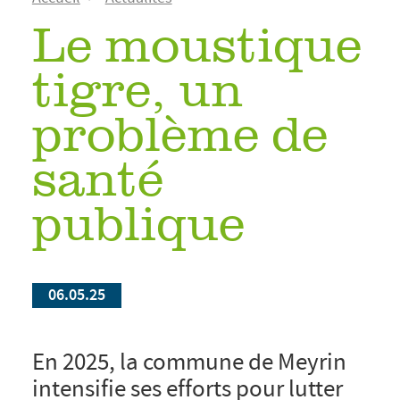
d'Ariane
Le moustique
tigre, un
problème de
santé
publique
06.05.25
En 2025, la commune de Meyrin
intensifie ses efforts pour lutter