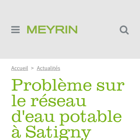
Aller
au
contenu
principal
Fil
Accueil
Actualités
d'Ariane
Problème sur
le réseau
d'eau potable
à Satigny