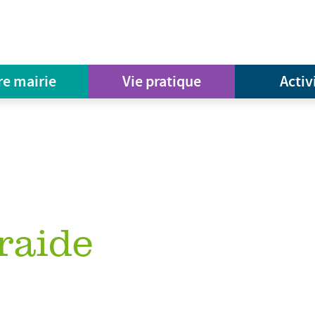
re mairie
Vie pratique
Activ
raide