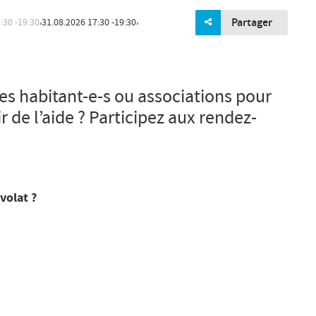
Partager
,
,
.2026
17:30
19:30
31.08.2026
17:30
19:30
es habitant-e-s ou associations pour
 de l’aide ? Participez aux rendez-
volat ?