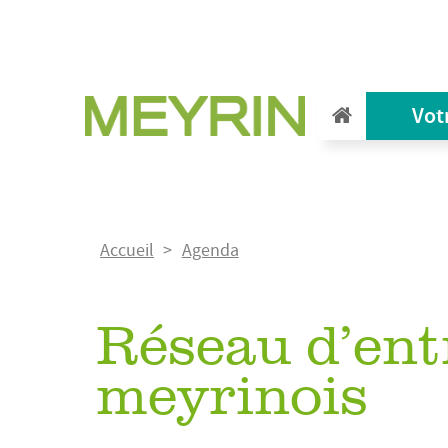
Aller
au
contenu
principal
Vot
Fil
Accueil
Agenda
d'Ariane
Réseau d’ent
meyrinois