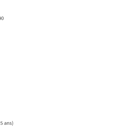
90
15 ans)