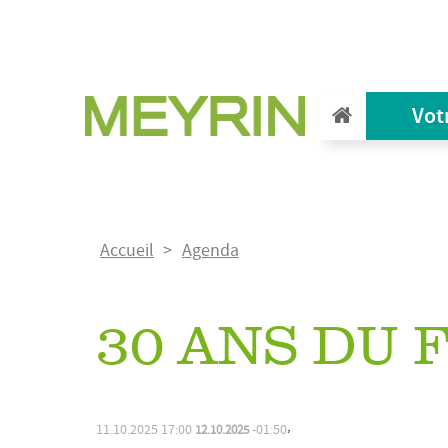
Aller
au
contenu
principal
Vot
Fil
Accueil
Agenda
d'Ariane
30 ANS DU