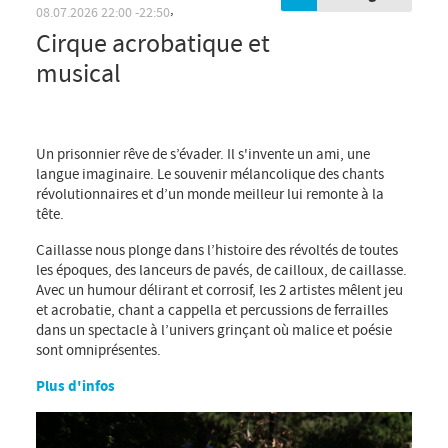
Cirque acrobatique et
,
08.07.2026
22:00
22:50
musical
Un prisonnier rêve de s’évader. Il s'invente un ami, une
langue imaginaire. Le souvenir mélancolique des chants
révolutionnaires et d’un monde meilleur lui remonte à la
tête.
Caillasse nous plonge dans l’histoire des révoltés de toutes
les époques, des lanceurs de pavés, de cailloux, de caillasse.
Avec un humour délirant et corrosif, les 2 artistes mêlent jeu
et acrobatie, chant a cappella et percussions de ferrailles
dans un spectacle à l’univers grinçant où malice et poésie
sont omniprésentes.
Plus d'infos