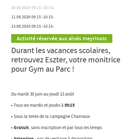
,
28.07.2026
09:15
10:15
,
30.07.2026
09:15
10:15
,
04.08.2026
09:15
10:15
Activité réservée aux aînés meyrinois
,
06.08.2026
09:15
10:15
,
Durant les vacances scolaires,
11.08.2026
09:15
10:15
retrouvez Eszter, votre monitrice
,
13.08.2026
09:15
10:15
pour Gym au Parc !
Du mardi 30 juin au jeudi 13 août
• Tous les mardis et jeudis à
9h15
• Sous la tente de la campagne Charnaux
•
Gratuit
, sans inscription et par tous les temps
•
Attention
: pas de vestiaire à disposition