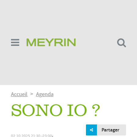
Aller
au
contenu
principal
Fil
Accueil
Agenda
d'Ariane
SONO IO ?
Partager