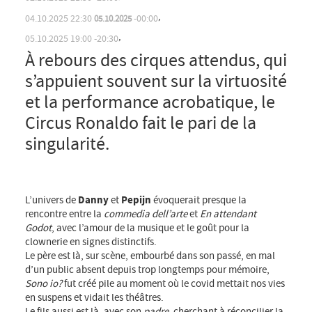
,
02.10.2025
21:30
23:00
,
04.10.2025
22:30
00:00
05.10.2025
À rebours des cirques attendus, qui
,
s’appuient souvent sur la virtuosité
05.10.2025
19:00
20:30
et la performance acrobatique, le
Circus Ronaldo fait le pari de la
singularité.
L’univers de
Danny
et
Pepijn
évoquerait presque la
rencontre entre la
commedia dell’arte
et
En attendant
Godot
, avec l’amour de la musique et le goût pour la
clownerie en signes distinctifs.
Le père est là, sur scène, embourbé dans son passé, en mal
d’un public absent depuis trop longtemps pour mémoire,
Sono io?
fut créé pile au moment où le covid mettait nos vies
en suspens et vidait les théâtres.
Le fils aussi est là, avec son
padre
, cherchant à réconcilier la