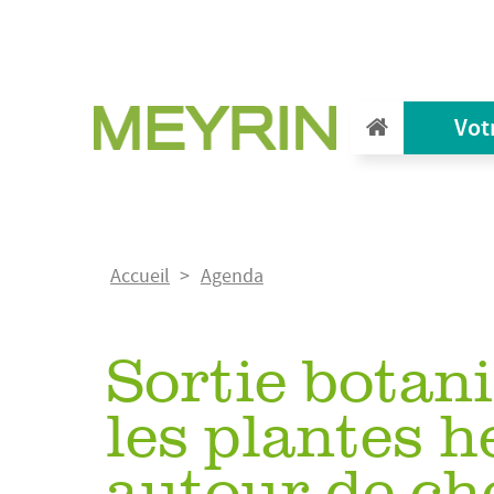
Aller
au
contenu
principal
Vot
Fil
Accueil
Agenda
d'Ariane
Sortie botani
les plantes 