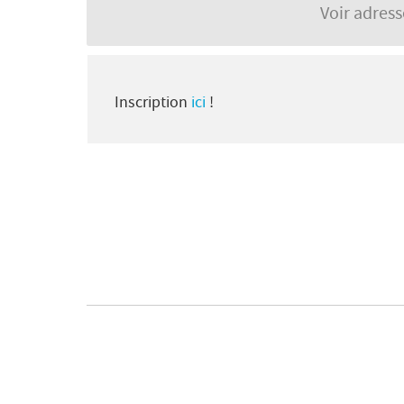
Voir adres
Inscription
ici
!